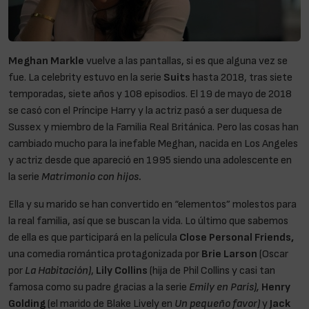
Meghan Markle
vuelve a las pantallas, si es que alguna vez se
fue. La celebrity estuvo en la serie
Suits
hasta 2018, tras siete
temporadas, siete años y 108 episodios. El 19 de mayo de 2018
se casó con el Príncipe Harry y la actriz pasó a ser duquesa de
Sussex y miembro de la Familia Real Británica. Pero las cosas han
cambiado mucho para la inefable Meghan, nacida en Los Angeles
y actriz desde que apareció en 1995 siendo una adolescente en
la serie
Matrimonio con hijos.
Ella y su marido se han convertido en “elementos” molestos para
la real familia, así que se buscan la vida. Lo último que sabemos
de ella es que participará en la película
Close Personal Friends,
una comedia romántica protagonizada por
Brie Larson
(Oscar
por
La Habitación)
,
Lily Collins
(hija de Phil Collins y casi tan
famosa como su padre gracias a la serie
Emily en París),
Henry
Golding
(el marido de Blake Lively en
Un pequeño favor)
y
Jack