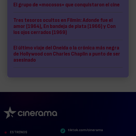
El grupo de «mocosos» que conquistaron el cine
Tres tesoros ocultos en Filmin: Adonde fue el
amor (1964), En bandeja de plata (1966) y Con
los ojos cerrados (1969)
El último viaje del Oneida o la crónica más negra
de Hollywood con Charles Chaplin a punto de ser
asesinado
tiktok.com/cinerama
ESTRENOS