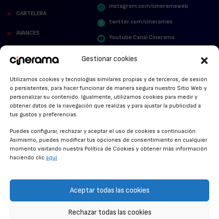
instagram.com/cineramaweb
CARTELERA
twitter.com/cinerames
AVANCES
Youtube Canal Cinerama
VER PARA CREER
Cinerama en Linkedin
Gestionar cookies
facebook.com/cinerama.es
MIRA QUIÉN HABLA
Utilizamos cookies y tecnologías similares propias y de terceros, de sesión
o persistentes, para hacer funcionar de manera segura nuestro Sitio Web y
STREAMING NEWS
personalizar su contenido. Igualmente, utilizamos cookies para medir y
obtener datos de la navegación que realizas y para ajustar la publicidad a
ALFOMBRA ROJA
tus gustos y preferencias.
ANUNCIOS DE CINE
Puedes configurar, rechazar y aceptar el uso de cookies a continuación.
Asimismo, puedes modificar tus opciones de consentimiento en cualquier
momento visitando nuestra Política de Cookies y obtener más información
haciendo clic
aquí
CONDICIONES GENERALES
POLÍTICA DE COOKIES
Aceptar todas las cookies
POLÍTICA DE PRIVACIDAD
Rechazar todas las cookies