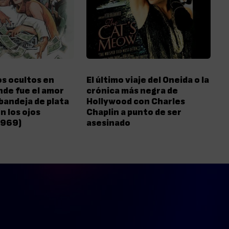
s ocultos en
El último viaje del Oneida o la
nde fue el amor
crónica más negra de
bandeja de plata
Hollywood con Charles
n los ojos
Chaplin a punto de ser
1969)
asesinado