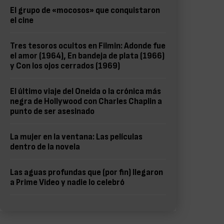
El grupo de «mocosos» que conquistaron
el cine
Tres tesoros ocultos en Filmin: Adonde fue
el amor (1964), En bandeja de plata (1966)
y Con los ojos cerrados (1969)
El último viaje del Oneida o la crónica más
negra de Hollywood con Charles Chaplin a
punto de ser asesinado
La mujer en la ventana: Las películas
dentro de la novela
Las aguas profundas que (por fin) llegaron
a Prime Video y nadie lo celebró