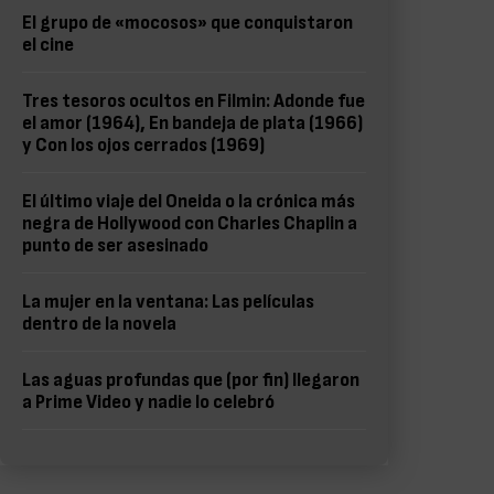
El grupo de «mocosos» que conquistaron
el cine
Tres tesoros ocultos en Filmin: Adonde fue
el amor (1964), En bandeja de plata (1966)
y Con los ojos cerrados (1969)
El último viaje del Oneida o la crónica más
negra de Hollywood con Charles Chaplin a
punto de ser asesinado
La mujer en la ventana: Las películas
dentro de la novela
Las aguas profundas que (por fin) llegaron
a Prime Video y nadie lo celebró