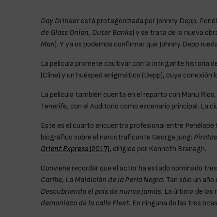
Day Drinker
está protagonizada por Johnny Depp, Penél
de Glass Onion, Outer Banks
) y se trata de la nueva ob
Man
). Y ya os podemos confirmar que Johnny Depp rueda
La película promete cautivar con la intrigante historia 
(Cline) y un huésped enigmático (Depp), cuya conexión los
La película también cuenta en el reparto con Manu Ríos,
Tenerife, con el Auditorio como escenario principal. La ci
Este es el cuarto encuentro profesional entre Penélope 
biográfico sobre el narcotraficante George Jung;
Piratas
Orient Express
(2017),
dirigida por Kenneth Branagh.
Conviene recordar que el actor ha estado nominado tres 
Caribe, La Maldición de la Perla Negra.
Tan sólo un año 
Descubriendo el país de nunca jamás.
La última de las
demoníaco de la calle Fleet.
En ninguna de las tres ocas