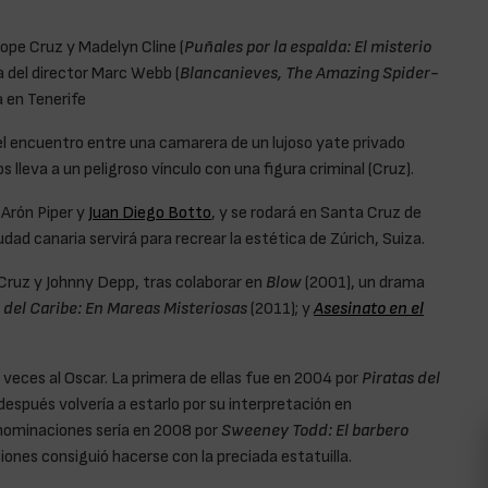
ope Cruz y Madelyn Cline (
Puñales por la espalda: El misterio
ra del director Marc Webb (
Blancanieves, The Amazing Spider-
 en Tenerife
del encuentro entre una camarera de un lujoso yate privado
 lleva a un peligroso vínculo con una figura criminal (Cruz).
 Arón Piper y
Juan Diego Botto
, y se rodará en Santa Cruz de
udad canaria servirá para recrear la estética de Zúrich, Suiza.
Cruz y Johnny Depp, tras colaborar en
Blow
(2001), un drama
 del Caribe: En Mareas Misteriosas
(2011); y
Asesinato en el
veces al Oscar. La primera de ellas fue en 2004 por
Piratas del
después volvería a estarlo por su interpretación en
 nominaciones sería en 2008 por
Sweeney Todd: El barbero
iones consiguió hacerse con la preciada estatuilla.