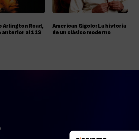
 Arlington Road,
American Gigolo: La historia
a anterior al 11S
de un clásico moderno
R