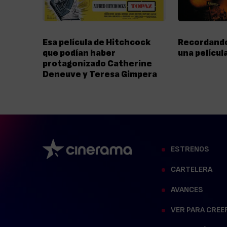
Esa película de Hitchcock
Recordando
que podían haber
una películ
protagonizado Catherine
Deneuve y Teresa Gimpera
ESTRENOS
CARTELERA
AVANCES
VER PARA CREE