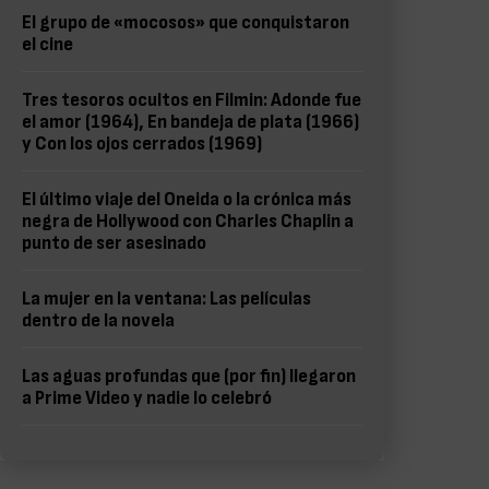
El grupo de «mocosos» que conquistaron
el cine
Tres tesoros ocultos en Filmin: Adonde fue
el amor (1964), En bandeja de plata (1966)
y Con los ojos cerrados (1969)
El último viaje del Oneida o la crónica más
negra de Hollywood con Charles Chaplin a
punto de ser asesinado
La mujer en la ventana: Las películas
dentro de la novela
Las aguas profundas que (por fin) llegaron
a Prime Video y nadie lo celebró