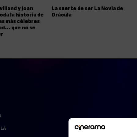
villand y Joan
La suerte de ser La Novia de
oda la historia de
Drácula
as más célebres
od… que no se
er
R
BLA