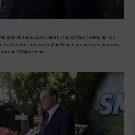
Melodía de seducción
(1989),
Aracnofobia
(1990),
Barton
o totalmente su aspecto. John Goodman acudió a la premiere
tufo
con 90 kilos menos.
John Goodman pierde 90 kilos y parece