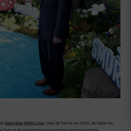
del
Saturday Night Live
.
Dejó de fumar en 2003, de beber en
a fuerza de voluntad para mantener la boca cerrada.
John