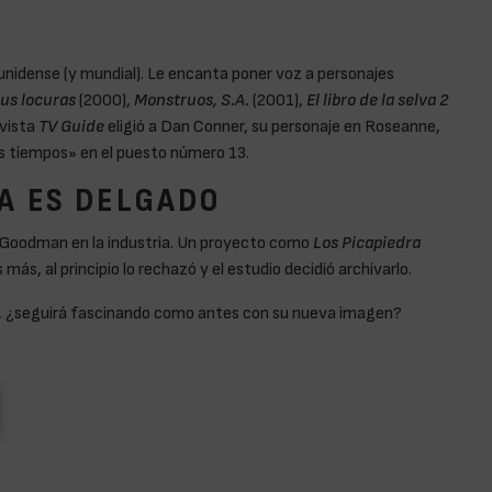
ounidense (y mundial). Le encanta poner voz a personajes
sus locuras
(2000),
Monstruos, S.A.
(2001),
El libro de la selva 2
evista
TV Guide
eligió a Dan Conner, su personaje en Roseanne,
os tiempos» en el puesto número 13.
A ES DELGADO
e Goodman en la industria. Un proyecto como
Los Picapiedra
más, al principio lo rechazó y el estudio decidió archivarlo.
to, ¿seguirá fascinando como antes con su nueva imagen?