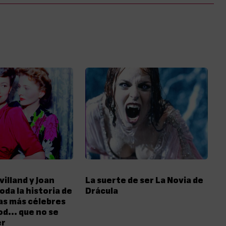
villand y Joan
La suerte de ser La Novia de
oda la historia de
Drácula
as más célebres
od… que no se
er