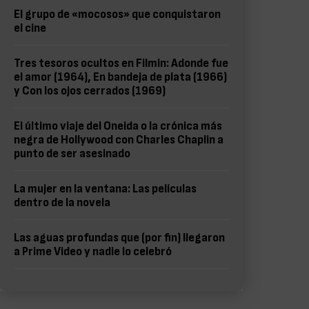
El grupo de «mocosos» que conquistaron
el cine
Tres tesoros ocultos en Filmin: Adonde fue
el amor (1964), En bandeja de plata (1966)
y Con los ojos cerrados (1969)
El último viaje del Oneida o la crónica más
negra de Hollywood con Charles Chaplin a
punto de ser asesinado
La mujer en la ventana: Las películas
dentro de la novela
Las aguas profundas que (por fin) llegaron
a Prime Video y nadie lo celebró