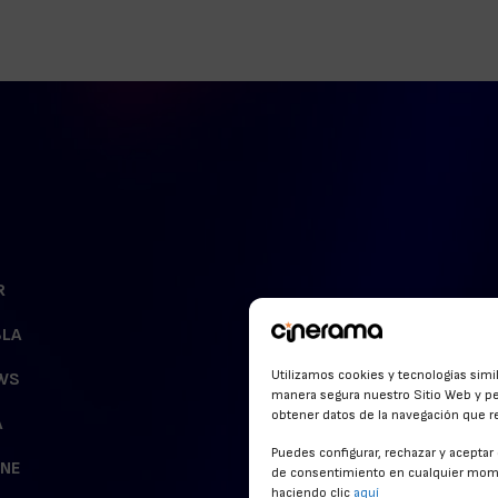
R
BLA
Utilizamos cookies y tecnologías simi
WS
manera segura nuestro Sitio Web y pe
obtener datos de la navegación que rea
A
Puedes configurar, rechazar y acepta
INE
de consentimiento en cualquier mome
haciendo clic
aquí