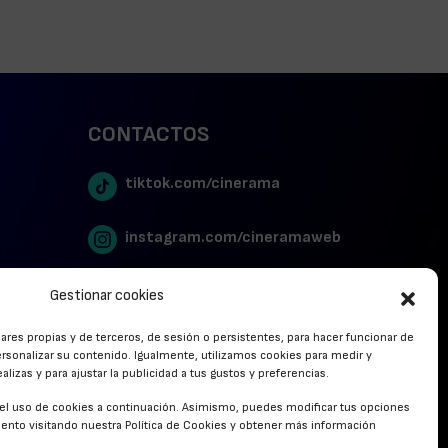
CONTACTOS
tiktok.com/cinerama
instagram.com/cineramaweb
twitter.com/cinerames
Gestionar cookies
lares propias y de terceros, de sesión o persistentes, para hacer funcionar de
Youtube Canal Cinerama
rsonalizar su contenido. Igualmente, utilizamos cookies para medir y
lizas y para ajustar la publicidad a tus gustos y preferencias.
Cinerama en Linkedin
r el uso de cookies a continuación. Asimismo, puedes modificar tus opciones
nto visitando nuestra Política de Cookies y obtener más información