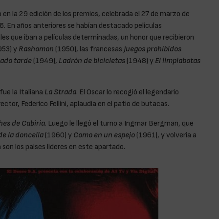
 en la 29 edición de los premios, celebrada el 27 de marzo de
6. En años anteriores se habían destacado películas
les que iban a películas determinadas, un honor que recibieron
953) y
Rashomon
(1950), las francesas
Juegos prohibidos
ado tarde
(1949),
Ladrón de bicicletas
(1948) y
El limpiabotas
ue la Italiana
La Strada
. El Oscar lo recogió el legendario
ector, Federico Fellini, aplaudía en el patio de butacas.
hes de Cabiria
. Luego le llegó el turno a Ingmar Bergman, que
de la doncella
(1960) y
Como en un espejo
(1961), y volvería a
a son los países líderes en este apartado.