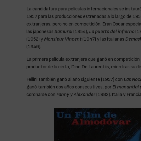
La candidatura para películas internacionales se instauró
1957 para las producciones estrenadas a lo largo de 195
extranjeras, pero no en competición. Eran Oscar especia
las japonesas
Samurai
(1954),
La puerta del infierno
(1
(1952) y
Monsieur Vincent
(1947) y las italianas
Demasi
(1946).
La primera película extranjera que ganó en competición f
productor de la cinta, Dino De Laurentiis, mientras su dir
Fellini también ganó al año siguiente (1957) con
Las Noc
ganó también dos años consecutivos, por
El manantial 
coronarse con
Fanny y Alexander
(1982). Italia y Franci