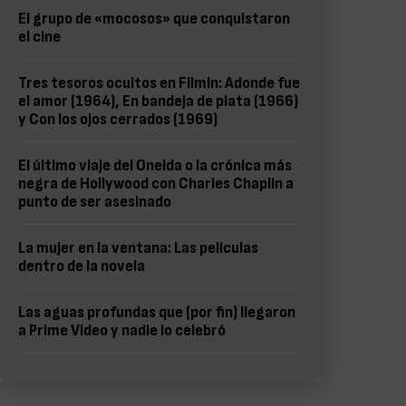
El grupo de «mocosos» que conquistaron
el cine
Tres tesoros ocultos en Filmin: Adonde fue
el amor (1964), En bandeja de plata (1966)
y Con los ojos cerrados (1969)
El último viaje del Oneida o la crónica más
negra de Hollywood con Charles Chaplin a
punto de ser asesinado
La mujer en la ventana: Las películas
dentro de la novela
Las aguas profundas que (por fin) llegaron
a Prime Video y nadie lo celebró