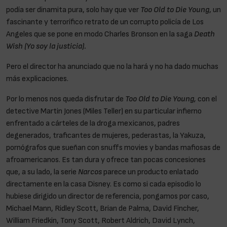
podía ser dinamita pura, solo hay que ver
Too Old to Die Young
, un
fascinante y terrorífico retrato de un corrupto policía de Los
Angeles que se pone en modo Charles Bronson en la saga
Death
Wish (Yo soy la justicia).
Pero el director ha anunciado que no la hará y no ha dado muchas
más explicaciones.
Por lo menos nos queda disfrutar de
Too Old to Die Young,
con el
detective Martin Jones (Miles Teller) en su particular infierno
enfrentado a cárteles de la droga mexicanos, padres
degenerados, traficantes de mujeres, pederastas, la Yakuza,
pornógrafos que sueñan con snuffs movies y bandas mafiosas de
afroamericanos. Es tan dura y ofrece tan pocas concesiones
que, a su lado, la serie
Narcos
parece un producto enlatado
directamente en la casa Disney. Es como si cada episodio lo
hubiese dirigido un director de referencia, pongamos por caso,
Michael Mann, Ridley Scott, Brian de Palma, David Fincher,
William Friedkin, Tony Scott, Robert Aldrich, David Lynch,