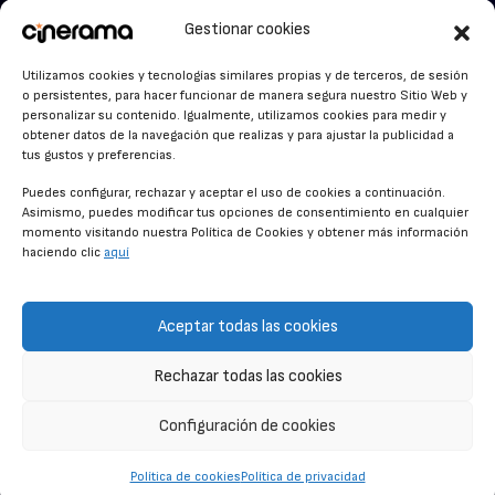
VER PARA CREER
Cinerama en Linkedin
Gestionar cookies
facebook.com/cinerama.es
MIRA QUIÉN HABLA
Utilizamos cookies y tecnologías similares propias y de terceros, de sesión
o persistentes, para hacer funcionar de manera segura nuestro Sitio Web y
STREAMING NEWS
personalizar su contenido. Igualmente, utilizamos cookies para medir y
obtener datos de la navegación que realizas y para ajustar la publicidad a
ALFOMBRA ROJA
tus gustos y preferencias.
ANUNCIOS DE CINE
Puedes configurar, rechazar y aceptar el uso de cookies a continuación.
Asimismo, puedes modificar tus opciones de consentimiento en cualquier
momento visitando nuestra Política de Cookies y obtener más información
haciendo clic
aquí
CONDICIONES GENERALES
POLÍTICA DE COOKIES
Aceptar todas las cookies
POLÍTICA DE PRIVACIDAD
Rechazar todas las cookies
CONTACTO
Configuración de cookies
© CINERAMA 2026
Política de cookies
Política de privacidad