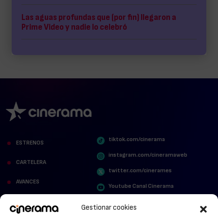
Las aguas profundas que (por fin) llegaron a
Prime Video y nadie lo celebró
tiktok.com/cinerama
ESTRENOS
instagram.com/cineramaweb
CARTELERA
twitter.com/cinerames
AVANCES
Youtube Canal Cinerama
VER PARA CREER
Cinerama en Linkedin
Gestionar cookies
facebook.com/cinerama.es