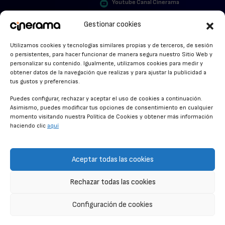
Youtube Canal Cinerama
VER PARA CREER
Cinerama en Linkedin
Gestionar cookies
facebook.com/cinerama.es
MIRA QUIÉN HABLA
Utilizamos cookies y tecnologías similares propias y de terceros, de sesión
o persistentes, para hacer funcionar de manera segura nuestro Sitio Web y
STREAMING NEWS
personalizar su contenido. Igualmente, utilizamos cookies para medir y
obtener datos de la navegación que realizas y para ajustar la publicidad a
ALFOMBRA ROJA
tus gustos y preferencias.
ANUNCIOS DE CINE
Puedes configurar, rechazar y aceptar el uso de cookies a continuación.
Asimismo, puedes modificar tus opciones de consentimiento en cualquier
momento visitando nuestra Política de Cookies y obtener más información
haciendo clic
aquí
CONDICIONES GENERALES
POLÍTICA DE COOKIES
Aceptar todas las cookies
POLÍTICA DE PRIVACIDAD
Rechazar todas las cookies
CONTACTO
Configuración de cookies