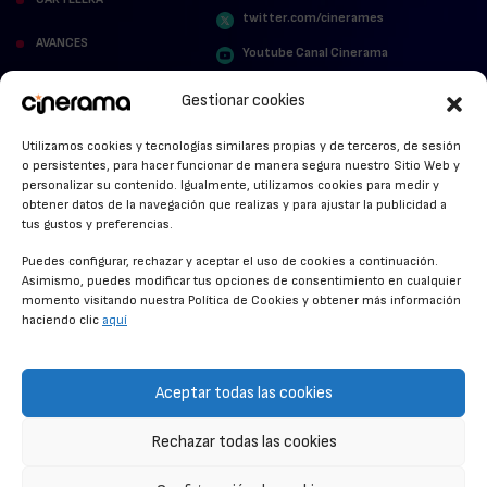
twitter.com/cinerames
AVANCES
Youtube Canal Cinerama
VER PARA CREER
Cinerama en Linkedin
Gestionar cookies
facebook.com/cinerama.es
MIRA QUIÉN HABLA
Utilizamos cookies y tecnologías similares propias y de terceros, de sesión
o persistentes, para hacer funcionar de manera segura nuestro Sitio Web y
STREAMING NEWS
personalizar su contenido. Igualmente, utilizamos cookies para medir y
obtener datos de la navegación que realizas y para ajustar la publicidad a
ALFOMBRA ROJA
tus gustos y preferencias.
ANUNCIOS DE CINE
Puedes configurar, rechazar y aceptar el uso de cookies a continuación.
Asimismo, puedes modificar tus opciones de consentimiento en cualquier
momento visitando nuestra Política de Cookies y obtener más información
haciendo clic
aquí
CONDICIONES GENERALES
POLÍTICA DE COOKIES
Aceptar todas las cookies
POLÍTICA DE PRIVACIDAD
Rechazar todas las cookies
CONTACTO