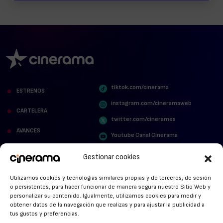
tiktok.com/cinerama
ESTRENOS
instagram.com/cineramaweb
CARTELERA
twitter.com/cinerames
AVANCES
Youtube Canal Cinerama
VER PARA CREER
Cinerama en Linkedin
Gestionar cookies
facebook.com/cinerama.es
MIRA QUIÉN HABLA
Utilizamos cookies y tecnologías similares propias y de terceros, de sesión
o persistentes, para hacer funcionar de manera segura nuestro Sitio Web y
STREAMING NEWS
personalizar su contenido. Igualmente, utilizamos cookies para medir y
obtener datos de la navegación que realizas y para ajustar la publicidad a
ALFOMBRA ROJA
tus gustos y preferencias.