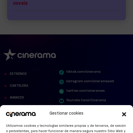
novela
tiktok.com/cinerama
ESTRENOS
instagram.com/cineramaweb
CARTELERA
twitter.com/cinerames
AVANCES
Youtube Canal Cinerama
VER PARA CREER
Cinerama en Linkedin
Gestionar cookies
facebook.com/cinerama.es
MIRA QUIÉN HABLA
Utilizamos cookies y tecnologías similares propias y de terceros, de sesión
o persistentes, para hacer funcionar de manera segura nuestro Sitio Web y