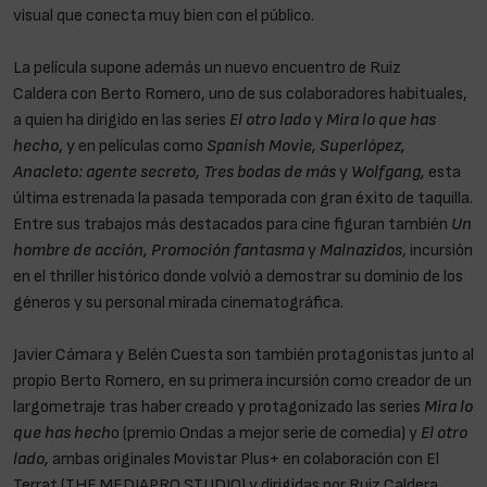
visual que conecta muy bien con el público.
La película supone además un nuevo encuentro de Ruiz
Caldera con Berto Romero, uno de sus colaboradores habituales,
a quien ha dirigido en las series
El otro lado
y
Mira lo que has
hecho
, y en películas como
Spanish Movie, Superlópez,
Anacleto: agente secreto, Tres bodas de más
y
Wolfgang,
esta
última estrenada la pasada temporada con gran éxito de taquilla.
Entre sus trabajos más destacados para cine figuran también
Un
hombre de acción, Promoción fantasma
y
Malnazidos
, incursión
en el thriller histórico donde volvió a demostrar su dominio de los
géneros y su personal mirada cinematográfica.
Javier Cámara y Belén Cuesta son también protagonistas junto al
propio Berto Romero, en su primera incursión como creador de un
largometraje tras haber creado y protagonizado las series
Mira lo
que has hech
o (premio Ondas a mejor serie de comedia) y
El otro
lado,
ambas originales Movistar Plus+ en colaboración con El
Terrat (THE MEDIAPRO STUDIO) y dirigidas por Ruiz Caldera.