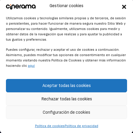
VER PARA CREER
Cinerama en Linkedin
Gestionar cookies
facebook.com/cinerama.es
MIRA QUIÉN HABLA
Utilizamos cookies y tecnologías similares propias y de terceros, de sesión
o persistentes, para hacer funcionar de manera segura nuestro Sitio Web y
STREAMING NEWS
personalizar su contenido. Igualmente, utilizamos cookies para medir y
obtener datos de la navegación que realizas y para ajustar la publicidad a
ALFOMBRA ROJA
tus gustos y preferencias.
ANUNCIOS DE CINE
Puedes configurar, rechazar y aceptar el uso de cookies a continuación.
Asimismo, puedes modificar tus opciones de consentimiento en cualquier
momento visitando nuestra Política de Cookies y obtener más información
haciendo clic
aquí
CONDICIONES GENERALES
POLÍTICA DE COOKIES
Aceptar todas las cookies
POLÍTICA DE PRIVACIDAD
Rechazar todas las cookies
CONTACTO
Configuración de cookies
© CINERAMA 2026
Política de cookies
Política de privacidad