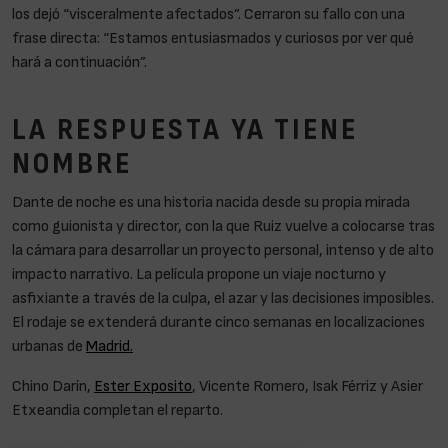
los dejó “visceralmente afectados”. Cerraron su fallo con una
frase directa: “Estamos entusiasmados y curiosos por ver qué
hará a continuación”.
Chino Darín y Ester Expósito pareja en
Dante de Noche
LA RESPUESTA YA TIENE
NOMBRE
Dante de noche es una historia nacida desde su propia mirada
como guionista y director, con la que Ruiz vuelve a colocarse tras
la cámara para desarrollar un proyecto personal, intenso y de alto
impacto narrativo. La película propone un viaje nocturno y
asfixiante a través de la culpa, el azar y las decisiones imposibles.
El rodaje se extenderá durante cinco semanas en localizaciones
urbanas de
Madrid.
Chino Darín,
Ester Exposito
, Vicente Romero, Isak Férriz y Asier
Etxeandia completan el reparto.