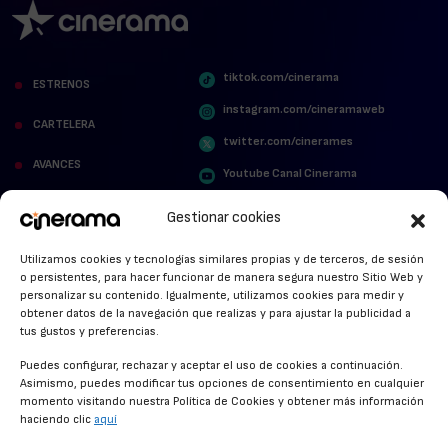
tiktok.com/cinerama
ESTRENOS
instagram.com/cineramaweb
CARTELERA
twitter.com/cinerames
AVANCES
Youtube Canal Cinerama
VER PARA CREER
Cinerama en Linkedin
Gestionar cookies
facebook.com/cinerama.es
MIRA QUIÉN HABLA
Utilizamos cookies y tecnologías similares propias y de terceros, de sesión
o persistentes, para hacer funcionar de manera segura nuestro Sitio Web y
STREAMING NEWS
personalizar su contenido. Igualmente, utilizamos cookies para medir y
obtener datos de la navegación que realizas y para ajustar la publicidad a
ALFOMBRA ROJA
tus gustos y preferencias.
ANUNCIOS DE CINE
Puedes configurar, rechazar y aceptar el uso de cookies a continuación.
Asimismo, puedes modificar tus opciones de consentimiento en cualquier
momento visitando nuestra Política de Cookies y obtener más información
haciendo clic
aquí