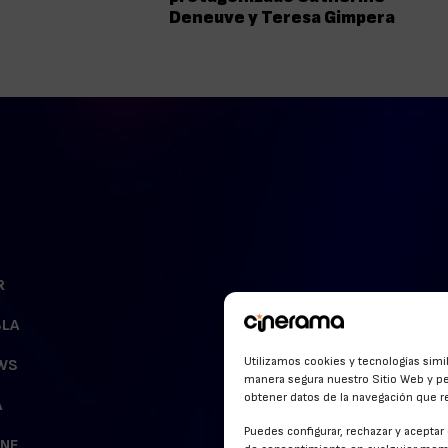
Deneuve y Teresa Gimpera
R
BLA
Utilizamos cookies y tecnologías simi
WS
manera segura nuestro Sitio Web y pe
obtener datos de la navegación que rea
A
Puedes configurar, rechazar y acepta
INE