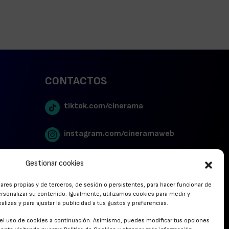
CONTACTOS
tiktok.com/cinerama
instagram.com/cineramaweb
twitter.com/cinerames
Gestionar cookies
lares propias y de terceros, de sesión o persistentes, para hacer funcionar de
Youtube Canal Cinerama
rsonalizar su contenido. Igualmente, utilizamos cookies para medir y
lizas y para ajustar la publicidad a tus gustos y preferencias.
Cinerama en Linkedin
r el uso de cookies a continuación. Asimismo, puedes modificar tus opciones