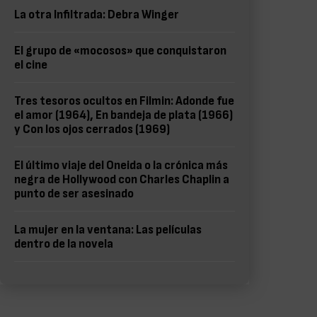
La otra Infiltrada: Debra Winger
El grupo de «mocosos» que conquistaron
el cine
Tres tesoros ocultos en Filmin: Adonde fue
el amor (1964), En bandeja de plata (1966)
y Con los ojos cerrados (1969)
El último viaje del Oneida o la crónica más
negra de Hollywood con Charles Chaplin a
punto de ser asesinado
La mujer en la ventana: Las películas
dentro de la novela