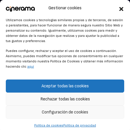
VER PARA CREER
Cinerama en Linkedin
Gestionar cookies
facebook.com/cinerama.es
MIRA QUIÉN HABLA
Utilizamos cookies y tecnologías similares propias y de terceros, de sesión
o persistentes, para hacer funcionar de manera segura nuestro Sitio Web y
STREAMING NEWS
personalizar su contenido. Igualmente, utilizamos cookies para medir y
obtener datos de la navegación que realizas y para ajustar la publicidad a
ALFOMBRA ROJA
tus gustos y preferencias.
ANUNCIOS DE CINE
Puedes configurar, rechazar y aceptar el uso de cookies a continuación.
Asimismo, puedes modificar tus opciones de consentimiento en cualquier
momento visitando nuestra Política de Cookies y obtener más información
haciendo clic
aquí
CONDICIONES GENERALES
POLÍTICA DE COOKIES
Aceptar todas las cookies
POLÍTICA DE PRIVACIDAD
Rechazar todas las cookies
CONTACTO
Configuración de cookies
© CINERAMA 2026
Política de cookies
Política de privacidad