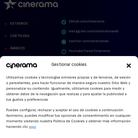
tiktok.com/cinerama
ESTRENOS
instagram.com/cineramaweb
CARTELERA
twitter.com/cinerames
AVANCES
Youtube Canal Cinerama
VER PARA CREER
Cinerama en Linkedin
Gestionar cookies
facebook.com/cinerama.es
MIRA QUIÉN HABLA
Utilizamos cookies y tecnologías similares propias y de terceros, de sesión
o persistentes, para hacer funcionar de manera segura nuestro Sitio Web y
STREAMING NEWS
personalizar su contenido. Igualmente, utilizamos cookies para medir y
obtener datos de la navegación que realizas y para ajustar la publicidad a
ALFOMBRA ROJA
tus gustos y preferencias.
ANUNCIOS DE CINE
Puedes configurar, rechazar y aceptar el uso de cookies a continuación.
Asimismo, puedes modificar tus opciones de consentimiento en cualquier
momento visitando nuestra Política de Cookies y obtener más información
haciendo clic
aquí
CONDICIONES GENERALES