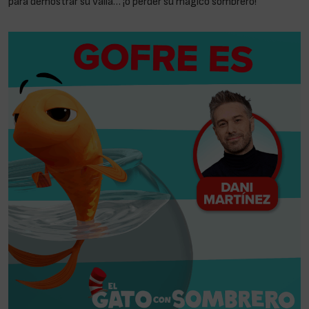
para demostrar su valía… ¡o perder su mágico sombrero!