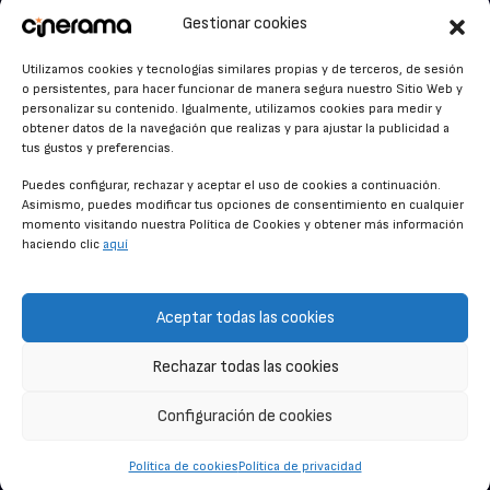
VER PARA CREER
Cinerama en Linkedin
Gestionar cookies
facebook.com/cinerama.es
MIRA QUIÉN HABLA
Utilizamos cookies y tecnologías similares propias y de terceros, de sesión
o persistentes, para hacer funcionar de manera segura nuestro Sitio Web y
STREAMING NEWS
personalizar su contenido. Igualmente, utilizamos cookies para medir y
obtener datos de la navegación que realizas y para ajustar la publicidad a
ALFOMBRA ROJA
tus gustos y preferencias.
ANUNCIOS DE CINE
Puedes configurar, rechazar y aceptar el uso de cookies a continuación.
Asimismo, puedes modificar tus opciones de consentimiento en cualquier
momento visitando nuestra Política de Cookies y obtener más información
haciendo clic
aquí
CONDICIONES GENERALES
POLÍTICA DE COOKIES
Aceptar todas las cookies
POLÍTICA DE PRIVACIDAD
Rechazar todas las cookies
CONTACTO
Configuración de cookies
© CINERAMA 2026
Política de cookies
Política de privacidad