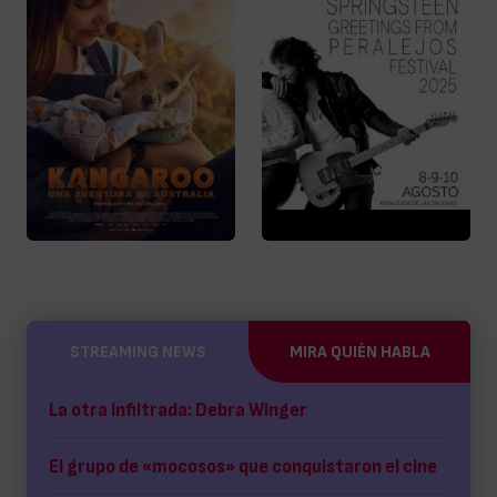
STREAMING NEWS
MIRA QUIÉN HABLA
La otra Infiltrada: Debra Winger
El grupo de «mocosos» que conquistaron el cine