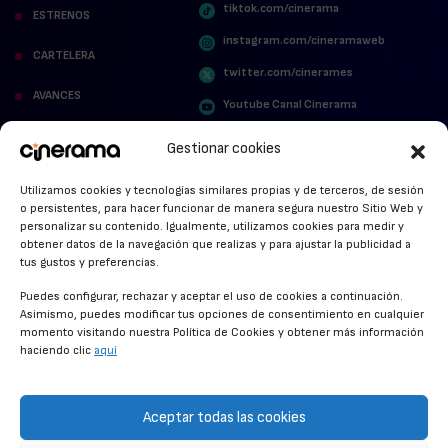
tiktok.com/cinerama
ESTRENOS
instagram.com/cineramaweb
CARTELERA
twitter.com/cinerames
AVANCES
Youtube Canal Cinerama
VER PARA CREER
Cinerama en Linkedin
Gestionar cookies
facebook.com/cinerama.es
MIRA QUIÉN HABLA
Utilizamos cookies y tecnologías similares propias y de terceros, de sesión
o persistentes, para hacer funcionar de manera segura nuestro Sitio Web y
STREAMING NEWS
personalizar su contenido. Igualmente, utilizamos cookies para medir y
obtener datos de la navegación que realizas y para ajustar la publicidad a
ALFOMBRA ROJA
tus gustos y preferencias.
ANUNCIOS DE CINE
Puedes configurar, rechazar y aceptar el uso de cookies a continuación.
Asimismo, puedes modificar tus opciones de consentimiento en cualquier
momento visitando nuestra Política de Cookies y obtener más información
haciendo clic
aquí
CONDICIONES GENERALES
POLÍTICA DE COOKIES
Aceptar todas las cookies
POLÍTICA DE PRIVACIDAD