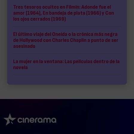
Tres tesoros ocultos en Filmin: Adonde fue el
amor (1964), En bandeja de plata (1966) y Con
los ojos cerrados (1969)
El último viaje del Oneida o la crónica más negra
de Hollywood con Charles Chaplin a punto de ser
asesinado
La mujer en la ventana: Las películas dentro de la
novela