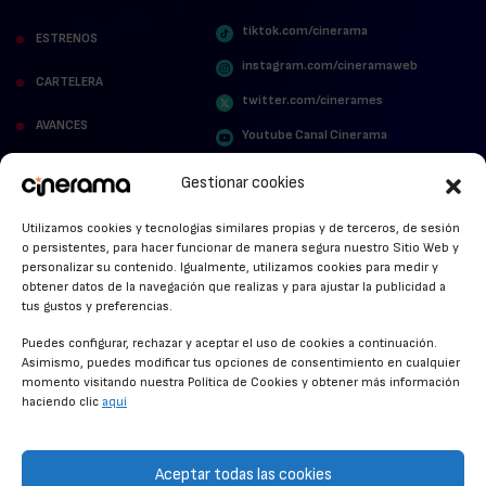
tiktok.com/cinerama
ESTRENOS
instagram.com/cineramaweb
CARTELERA
twitter.com/cinerames
AVANCES
Youtube Canal Cinerama
VER PARA CREER
Cinerama en Linkedin
Gestionar cookies
facebook.com/cinerama.es
MIRA QUIÉN HABLA
Utilizamos cookies y tecnologías similares propias y de terceros, de sesión
o persistentes, para hacer funcionar de manera segura nuestro Sitio Web y
STREAMING NEWS
personalizar su contenido. Igualmente, utilizamos cookies para medir y
obtener datos de la navegación que realizas y para ajustar la publicidad a
ALFOMBRA ROJA
tus gustos y preferencias.
ANUNCIOS DE CINE
Puedes configurar, rechazar y aceptar el uso de cookies a continuación.
Asimismo, puedes modificar tus opciones de consentimiento en cualquier
momento visitando nuestra Política de Cookies y obtener más información
haciendo clic
aquí
CONDICIONES GENERALES
POLÍTICA DE COOKIES
Aceptar todas las cookies