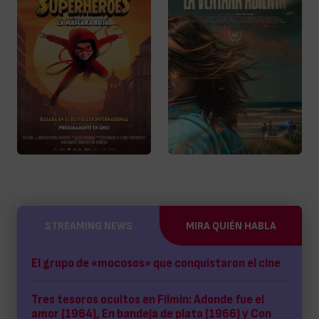
STREAMING NEWS
MIRA QUIÉN HABLA
El grupo de «mocosos» que conquistaron el cine
Tres tesoros ocultos en Filmin: Adonde fue el
amor (1964), En bandeja de plata (1966) y Con